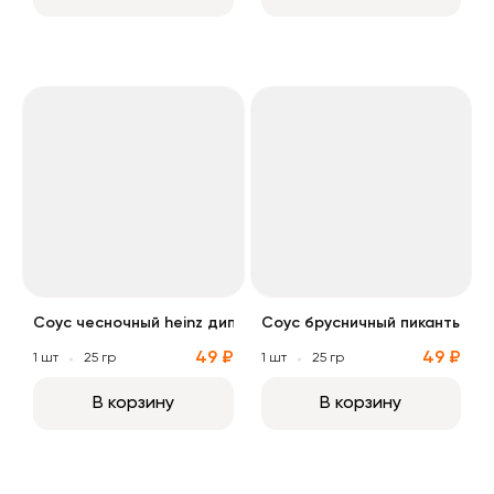
Соус чесночный heinz дип
Соус брусничный пикантье
Соус чесночный heinz дип
Соус брусничный пикантье
49 ₽
49 ₽
1 шт
25 гр
1 шт
25 гр
В корзину
В корзину