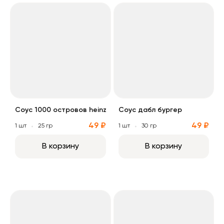
Соус 1000 островов heinz
Соус дабл бургер
Соус 1000 островов heinz
Соус дабл бургер
49 ₽
49 ₽
1 шт
25 гр
1 шт
30 гр
В корзину
В корзину
Соус Максибургер
Соус халапеньо спайси