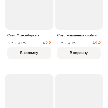
Соус Максибургер
Соус халапеньо спайси
49 ₽
49 ₽
1 шт
30 гр
1 шт
30 гр
В корзину
В корзину
Соус майонез
Соус тар тар