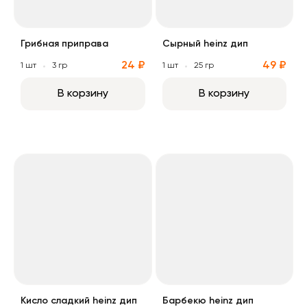
Грибная приправа
Сырный heinz дип
24 ₽
49 ₽
1 шт
3 гр
1 шт
25 гр
В корзину
В корзину
Кисло сладкий heinz дип
Барбекю heinz дип
Кисло сладкий heinz дип
Барбекю heinz дип