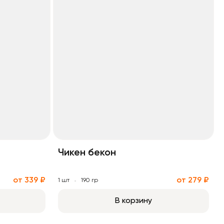
Чикен бекон
от 339 ₽
от 279 ₽
1 шт
190 гр
В корзину