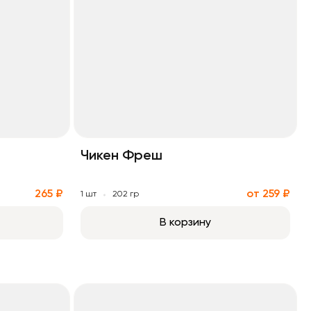
Чикен Фреш
265 ₽
от 259 ₽
1 шт
202 гр
В корзину
Чикен бекон